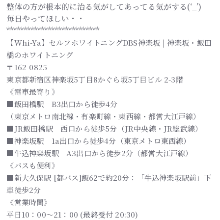
整体の方が根本的に治る気がしてあってる気がする(‘_’)
毎日やってほしい・・
***************************
【Whi-Ya】セルフホワイトニングDBS神楽坂 | 神楽坂・飯田
橋のホワイトニング
〒162-0825
東京都新宿区神楽坂5丁目8かぐら坂5丁目ビル 2-3階
《電車最寄り》
■飯田橋駅 B3出口から徒歩4分
（東京メトロ南北線・有楽町線・東西線・都営大江戸線）
■JR飯田橋駅 西口から徒歩5分（JR中央線・JR総武線）
■神楽坂駅 1a出口から徒歩4分（東京メトロ東西線）
■牛込神楽坂駅 A3出口から徒歩2分（都営大江戸線）
《バスも便利》
■新大久保駅 [都バス]飯62で約20分：「牛込神楽坂駅前」下
車徒歩2分
《営業時間》
平日10：00～21：00 (最終受付 20:30)