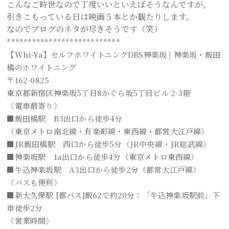
こんなご時世なので丁度いいといえばそうなんですが。
引きこもっている日は映画５本とか観たりします。
なのでブログのネタが尽きそうです（笑）
***************************
【Whi-Ya】セルフホワイトニングDBS神楽坂 | 神楽坂・飯田
橋のホワイトニング
〒162-0825
東京都新宿区神楽坂5丁目8かぐら坂5丁目ビル 2-3階
《電車最寄り》
■飯田橋駅 B3出口から徒歩4分
（東京メトロ南北線・有楽町線・東西線・都営大江戸線）
■JR飯田橋駅 西口から徒歩5分（JR中央線・JR総武線）
■神楽坂駅 1a出口から徒歩4分（東京メトロ東西線）
■牛込神楽坂駅 A3出口から徒歩2分（都営大江戸線）
《バスも便利》
■新大久保駅 [都バス]飯62で約20分：「牛込神楽坂駅前」下
車徒歩2分
《営業時間》