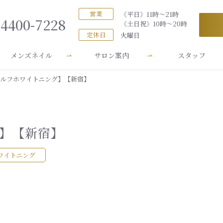
営業
《平日》11時～21時
-4400-7228
《土日祝》10時～20時
定休日
火曜日
メンズネイル
サロン案内
スタッフ
【セルフホワイトニング】【新宿】
グ】【新宿】
ワイトニング