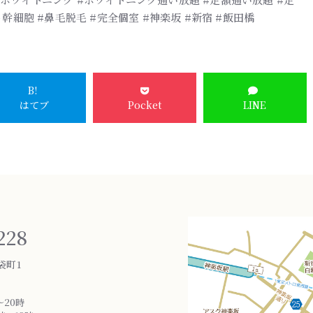
幹細胞 #鼻毛脱毛 #完全個室 #神楽坂 #新宿 #飯田橋
B!
はてブ
Pocket
LINE
228
袋町1
～20時