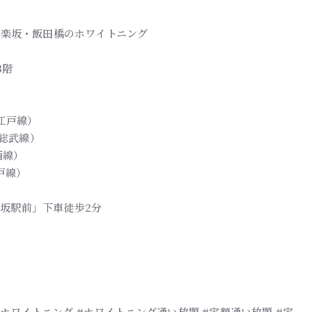
| 神楽坂・飯田橋のホワイトニング
3階
江戸線）
R総武線）
西線）
戸線）
楽坂駅前」下車徒歩2分
ホワイトニング #ホワイトニング通い放題 #定額通い放題 #定