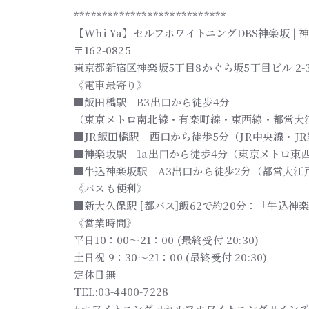
***************************
【Whi-Ya】セルフホワイトニングDBS神楽坂 
〒162-0825
東京都新宿区神楽坂5丁目8かぐら坂5丁目ビル 2-
《電車最寄り》
■飯田橋駅 B3出口から徒歩4分
（東京メトロ南北線・有楽町線・東西線・都営大
■JR飯田橋駅 西口から徒歩5分（JR中央線・J
■神楽坂駅 1a出口から徒歩4分（東京メトロ東
■牛込神楽坂駅 A3出口から徒歩2分（都営大江
《バスも便利》
■新大久保駅 [都バス]飯62で約20分：「牛込神
《営業時間》
平日10：00～21：00 (最終受付 20:30)
土日祝 9：30～21：00 (最終受付 20:30)
定休日無
TEL:03-4400-7228
#ホワイトニング #セルフホワイトニング #メンズ