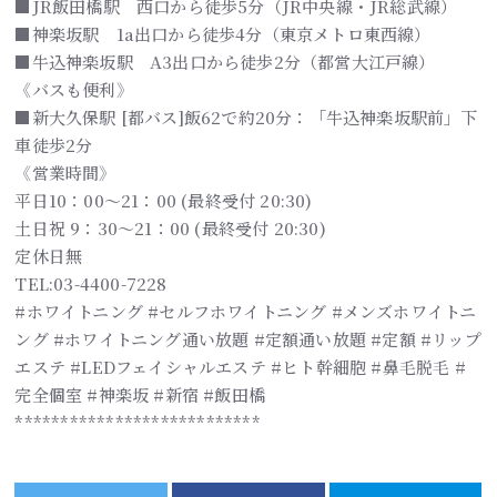
■JR飯田橋駅 西口から徒歩5分（JR中央線・JR総武線）
■神楽坂駅 1a出口から徒歩4分（東京メトロ東西線）
■牛込神楽坂駅 A3出口から徒歩2分（都営大江戸線）
《バスも便利》
■新大久保駅 [都バス]飯62で約20分：「牛込神楽坂駅前」下
車徒歩2分
《営業時間》
平日10：00～21：00 (最終受付 20:30)
土日祝 9：30～21：00 (最終受付 20:30)
定休日無
TEL:03-4400-7228
#ホワイトニング #セルフホワイトニング #メンズホワイトニ
ング #ホワイトニング通い放題 #定額通い放題 #定額 #リップ
エステ #LEDフェイシャルエステ #ヒト幹細胞 #鼻毛脱毛 #
完全個室 #神楽坂 #新宿 #飯田橋
***************************