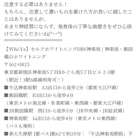
注意する必要はありません！
もちろん、注意して濃いものを避けた方が良いに越したこ
とはありませんが、
あまり神経質にならず、毎食後の丁寧な歯磨きをぜひ心掛
けてみてくださいね(*^^*)
***************************
【Whi-Ya】セルフホワイトニングDBS神楽坂 | 神楽坂・飯田
橋のホワイトニング
〒162-0825
東京都新宿区神楽坂5丁目8かぐら坂5丁目ビル 2-3階
《駅近！3駅6路線利用可！》
■牛込神楽坂駅 A3出口から徒歩2分（都営大江戸線）
■飯田橋駅 B3出口から徒歩4分
（東京メトロ南北線・有楽町線・東西線・都営大江戸線）
■JR飯田橋駅 西口から徒歩5分（JR中央線・JR総武線）
■神楽坂駅 1a出口から徒歩4分（東京メトロ東西線）
《バスも便利》
■新大久保駅 [都バス]飯62で約20分：「牛込神楽坂駅前」下