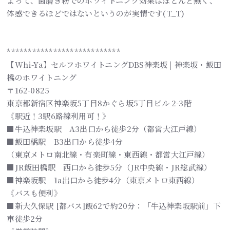
よって、歯磨き粉でのホワイトニング効果はほとんど無く、
体感できるほどではないというのが実情です(T_T)
***************************
【Whi-Ya】セルフホワイトニングDBS神楽坂 | 神楽坂・飯田
橋のホワイトニング
〒162-0825
東京都新宿区神楽坂5丁目8かぐら坂5丁目ビル 2-3階
《駅近！3駅6路線利用可！》
■牛込神楽坂駅 A3出口から徒歩2分（都営大江戸線）
■飯田橋駅 B3出口から徒歩4分
（東京メトロ南北線・有楽町線・東西線・都営大江戸線）
■JR飯田橋駅 西口から徒歩5分（JR中央線・JR総武線）
■神楽坂駅 1a出口から徒歩4分（東京メトロ東西線）
《バスも便利》
■新大久保駅 [都バス]飯62で約20分：「牛込神楽坂駅前」下
車徒歩2分