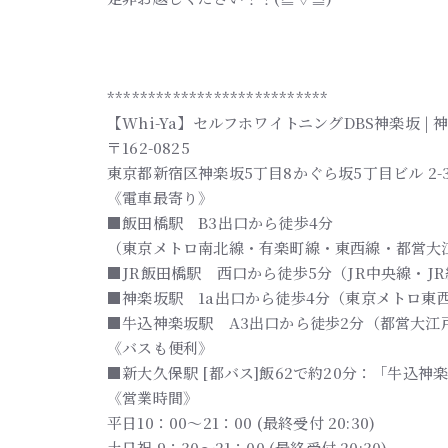
***************************
【Whi-Ya】セルフホワイトニングDBS神楽坂 
〒162-0825
東京都新宿区神楽坂5丁目8かぐら坂5丁目ビル 2-
《電車最寄り》
■飯田橋駅 B3出口から徒歩4分
（東京メトロ南北線・有楽町線・東西線・都営大
■JR飯田橋駅 西口から徒歩5分（JR中央線・J
■神楽坂駅 1a出口から徒歩4分（東京メトロ東
■牛込神楽坂駅 A3出口から徒歩2分（都営大江
《バスも便利》
■新大久保駅 [都バス]飯62で約20分：「牛込神
《営業時間》
平日10：00～21：00 (最終受付 20:30)
土日祝 9：30～21：00 (最終受付 20:30)