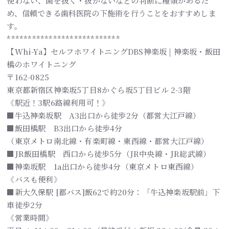
使わない、歯を抜く・抜かないなどの判断に種類があるた
め、信頼できる歯科医院の下施術を行うことをおすすめしま
す。
***************************
【Whi-Ya】セルフホワイトニングDBS神楽坂 | 神楽坂・飯田
橋のホワイトニング
〒162-0825
東京都新宿区神楽坂5丁目8かぐら坂5丁目ビル 2-3階
《駅近！3駅6路線利用可！》
■牛込神楽坂駅 A3出口から徒歩2分（都営大江戸線）
■飯田橋駅 B3出口から徒歩4分
（東京メトロ南北線・有楽町線・東西線・都営大江戸線）
■JR飯田橋駅 西口から徒歩5分（JR中央線・JR総武線）
■神楽坂駅 1a出口から徒歩4分（東京メトロ東西線）
《バスも便利》
■新大久保駅 [都バス]飯62で約20分：「牛込神楽坂駅前」下
車徒歩2分
《営業時間》