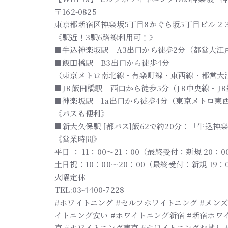
〒162-0825
東京都新宿区神楽坂5丁目8かぐら坂5丁目ビル 2-
《駅近！3駅6路線利用可！》
■牛込神楽坂駅 A3出口から徒歩2分（都営大江
■飯田橋駅 B3出口から徒歩4分
（東京メトロ南北線・有楽町線・東西線・都営大
■JR飯田橋駅 西口から徒歩5分（JR中央線・J
■神楽坂駅 1a出口から徒歩4分（東京メトロ東
《バスも便利》
■新大久保駅 [都バス]飯62で約20分：「牛込神
《営業時間》
平日 ： 11：00～21：00（最終受付：新規 20：00
土日祝：10：00～20：00（最終受付：新規 19：0
火曜定休
TEL:03-4400-7228
#ホワイトニング #セルフホワイトニング #メンズ
イトニング安い #ホワイトニング新宿 #新宿ホワ
京 #ホワイトニング東京 #ホワイトニングお試し 