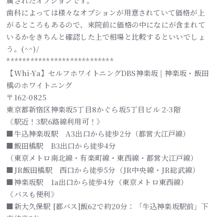
属されたオプションです。
歯科によっては様々なオプションが用意されていて価格が上
がるところもあるので、来院前に価格の中になにが含まれて
いるかをきちんと確認した上で相場と比較するといいでしょ
う。(^^)/
***************************
【Whi-Ya】セルフホワイトニングDBS神楽坂 | 神楽坂・飯田
橋のホワイトニング
〒162-0825
東京都新宿区神楽坂5丁目8かぐら坂5丁目ビル 2-3階
《駅近！3駅6路線利用可！》
■牛込神楽坂駅 A3出口から徒歩2分（都営大江戸線）
■飯田橋駅 B3出口から徒歩4分
（東京メトロ南北線・有楽町線・東西線・都営大江戸線）
■JR飯田橋駅 西口から徒歩5分（JR中央線・JR総武線）
■神楽坂駅 1a出口から徒歩4分（東京メトロ東西線）
《バスも便利》
■新大久保駅 [都バス]飯62で約20分：「牛込神楽坂駅前」下