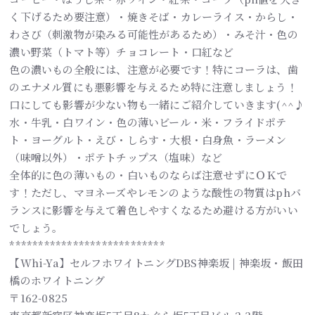
く下げるため要注意）・焼きそば・カレーライス・からし・
わさび（刺激物が染みる可能性があるため）・みそ汁・色の
濃い野菜（トマト等）チョコレート・口紅など
色の濃いもの全般には、注意が必要です！特にコーラは、歯
のエナメル質にも悪影響を与えるため特に注意しましょう！
口にしても影響が少ない物も一緒にご紹介していきます(^^♪
水・牛乳・白ワイン・色の薄いビール・米・フライドポテ
ト・ヨーグルト・えび・しらす・大根・白身魚・ラーメン
（味噌以外）・ポテトチップス（塩味）など
全体的に色の薄いもの・白いものならば注意せずにＯＫで
す！ただし、マヨネーズやレモンのような酸性の物質はphバ
ランスに影響を与えて着色しやすくなるため避ける方がいい
でしょう。
***************************
【Whi-Ya】セルフホワイトニングDBS神楽坂 | 神楽坂・飯田
橋のホワイトニング
〒162-0825