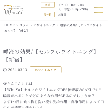
《平日》11時～21時
営業
《土日祝》10時～20時
火曜日
定休日
HOME
コラム
ホワイトニング
唾液の効果/【セルフホワイト
ニング】【新宿】
唾液の効果/【セルフホワイトニング】
【新宿】
2024.03.13
ホワイトニング
皆さんこんにちは!!
【Whi-Ya】セルフホワイトニングDBS神楽坂のSAKIです!!
唾液が出ることでどのような作用があるのでしょうか？
まず1つ目に食べ物を洗い流す洗浄作用・自浄作用によって口
の中が清潔に保たれます。