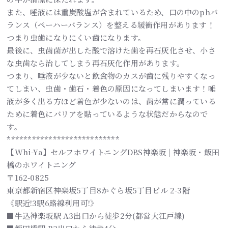
また、唾液には重炭酸塩が含まれているため、口の中のphバ
ランス（ペーハーバランス）を整える緩衝作用があります！
つまり虫歯になりにくい歯になります。
最後に、虫歯菌が出した酸で溶けた歯を再石灰化させ、小さ
な虫歯なら治してしまう再石灰化作用があります。
つまり、唾液が少ないと飲食物のカスが歯に残りやすくなっ
てしまい、虫歯・歯石・着色の原因になってしまいます！唾
液が多く出る方ほど着色が少ないのは、歯が常に潤っている
ために着色にバリアを貼っているような状態だからなので
す。
***************************
【Whi-Ya】セルフホワイトニングDBS神楽坂 | 神楽坂・飯田
橋のホワイトニング
〒162-0825
東京都新宿区神楽坂5丁目8かぐら坂5丁目ビル 2-3階
《駅近!3駅6路線利用可!》
■牛込神楽坂駅 A3出口から徒歩2分(都営大江戸線)