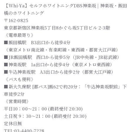
【Whi-Ya】セルフホワイトニングDBS神楽坂 | 神楽坂・飯田
橋のホワイトニング
〒162-0825
東京都新宿区神楽坂5丁目8かぐら坂5丁目ビル 2-3階
《電車最寄り》
■飯田橋駅 B3出口から徒歩4分
（東京メトロ南北線・有楽町線・東西線・都営大江戸線）
■JR飯田橋駅 西口から徒歩5分（JR中央線・JR総武線）
■神楽坂駅 1a出口から徒歩4分（東京メトロ東西線）
■牛込神楽坂駅 A3出口から徒歩2分（都営大江戸線）
《バスも便利》
■新大久保駅 [都バス]飯62で約20分：「牛込神楽坂駅前」下
車徒歩2分
《営業時間》
平日10：00～21：00 (最終受付 20:30)
土日祝 9：30～21：00 (最終受付 20:30)
定休日無
TEL:03-4400-7228