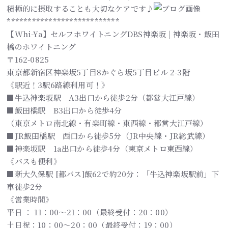
積極的に摂取することも大切なケアです♪
***************************
【Whi-Ya】セルフホワイトニングDBS神楽坂 | 神楽坂・飯田
橋のホワイトニング
〒162-0825
東京都新宿区神楽坂5丁目8かぐら坂5丁目ビル 2-3階
《駅近！3駅6路線利用可！》
■牛込神楽坂駅 A3出口から徒歩2分（都営大江戸線）
■飯田橋駅 B3出口から徒歩4分
（東京メトロ南北線・有楽町線・東西線・都営大江戸線）
■JR飯田橋駅 西口から徒歩5分（JR中央線・JR総武線）
■神楽坂駅 1a出口から徒歩4分（東京メトロ東西線）
《バスも便利》
■新大久保駅 [都バス]飯62で約20分：「牛込神楽坂駅前」下
車徒歩2分
《営業時間》
平日 ： 11：00～21：00（最終受付：20：00）
土日祝：10：00～20：00（最終受付：19：00）