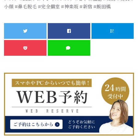
小顔 #鼻毛脱毛 #完全個室 #神楽坂 #新宿 #飯田橋
B!