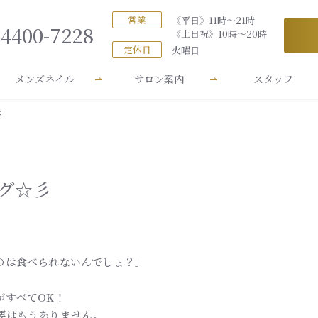
営業
《平日》11時～21時
-4400-7228
《土日祝》10時～20時
定休日
火曜日
メンズネイル
サロン案内
スタッフ
彡
グ☆彡
のは食べられないんでしょ？」
がすべてOK！
要はもうありません。