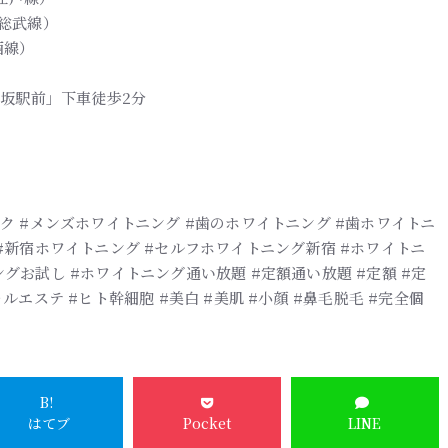
R総武線）
西線）
楽坂駅前」下車徒歩2分
ク #メンズホワイトニング #歯のホワイトニング #歯ホワイトニ
 #新宿ホワイトニング #セルフホワイトニング新宿 #ホワイトニ
グお試し #ホワイトニング通い放題 #定額通い放題 #定額 #定
ルエステ #ヒト幹細胞 #美白 #美肌 #小顔 #鼻毛脱毛 #完全個
B!
はてブ
Pocket
LINE