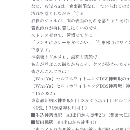
なぜ、Whi-Yaは「食事制限なし」でいられるの
汚れを落としながら「守る」
独自のジェルが、歯の表面の汚れを落とすと同時
着色汚れが再付着しにくいのです。
ストレスゼロで、習慣にできる
「ランチにカレーを食べたい」「仕事帰りにワイ
できます。
神楽坂のグルメも、最高の笑顔で
名店が並ぶこの街だからこそ、ケアが終わったそ
皆さんこんにちは!!
【Whi-Ya】セルフホワイトニングDBS神楽坂のmi
【Whi-Ya】セルフホワイトニングDBS神楽坂 
〒162-0825
東京都新宿区神楽坂5丁目8かぐら坂5丁目ビル 2-
《駅近！3駅6路線利用可！》
■牛込神楽坂駅 A3出口から徒歩2分（都営大江
■飯田橋駅 B3出口から徒歩4分
（東京メトロ南北線・有楽町線・東西線・都営大