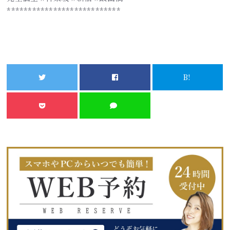
***************************
B!