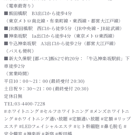
《電車最寄り》
■飯田橋駅 B3出口から徒歩4分
（東京メトロ南北線・有楽町線・東西線・都営大江戸線）
■JR飯田橋駅 西口から徒歩5分（JR中央線・JR総武線）
■神楽坂駅 1a出口から徒歩4分（東京メトロ東西線）
■牛込神楽坂駅 A3出口から徒歩2分（都営大江戸線）
《バスも便利》
■新大久保駅 [都バス]飯62で約20分：「牛込神楽坂駅前」下
車徒歩2分
《営業時間》
平日10：00～21：00 (最終受付 20:30)
土日祝 9：30～21：00 (最終受付 20:30)
定休日無
TEL:03-4400-7228
#ホワイトニング #セルフホワイトニング #メンズホワイトニ
ング #ホワイトニング通い放題 #定額通い放題 #定額 #リップ
エステ #LEDフェイシャルエステ #ヒト幹細胞 #鼻毛脱毛 #
完全個室 #神楽坂 #新宿 #飯田橋