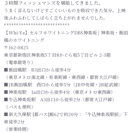
３時間フィッシュマンズを堪能してきました。
うまく言えないけどすごくいいものを吸収できた気分。上映
後ふわふわしてしばらく立ち上がれませんでした。
***************************
【Whi-Ya】セルフホワイトニングDBS神楽坂 | 神楽坂・飯田
橋のホワイトニング
〒162-0825
東京都新宿区神楽坂5丁目8かぐら坂5丁目ビル 2-3階
《電車最寄り》
■飯田橋駅 B3出口から徒歩4分
（東京メトロ南北線・有楽町線・東西線・都営大江戸線）
■JR飯田橋駅 西口から徒歩5分（JR中央線・JR総武線）
■神楽坂駅 1a出口から徒歩4分（東京メトロ東西線）
■牛込神楽坂駅 A3出口から徒歩2分（都営大江戸線）
《バスも便利》
■新大久保駅 [都バス]飯62で約20分：「牛込神楽坂駅前」下
車徒歩2分
《営業時間》