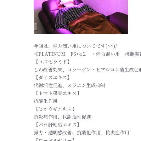
今回は、弾力潤い用についてです(^^)/
≪PLATINUM FS+α２ ・弾力潤い用 機能
【ユズセラミド】
しわ改善効果、コラーゲン・ヒアルロン酸生成促
【ダイズエキス】
代謝活性促進、メラニン生成抑制
【トマト果実エキス】
抗酸化作用
【ヒオウギエキス】
抗炎症作用、代謝活性促進
【バラ肝細胞エキス】
弾力・透明感改善、抗酸化作用、抗炎症作用
【ローヤルゼリー】