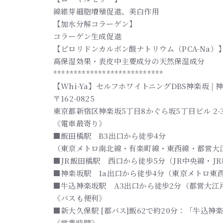
線維芽細胞増殖促進、美白作用
【加水分解コラーゲン】
コラーゲン生成促進
【ピロリドンカルボン酸ナトリウム（PCA-Na）
高保湿効果・表皮中主要成分の天然保湿成分
***************************
【Whi-Ya】セルフホワイトニングDBS神楽坂 
〒162-0825
東京都新宿区神楽坂5丁目8かぐら坂5丁目ビル 2-
《電車最寄り》
■飯田橋駅 B3出口から徒歩4分
（東京メトロ南北線・有楽町線・東西線・都営大
■JR飯田橋駅 西口から徒歩5分（JR中央線・J
■神楽坂駅 1a出口から徒歩4分（東京メトロ東
■牛込神楽坂駅 A3出口から徒歩2分（都営大江
《バスも便利》
■新大久保駅 [都バス]飯62で約20分：「牛込神
《営業時間》