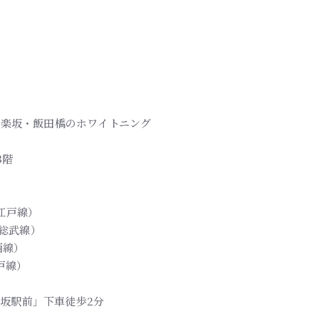
】
| 神楽坂・飯田橋のホワイトニング
3階
江戸線）
R総武線）
西線）
戸線）
楽坂駅前」下車徒歩2分