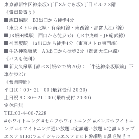
東京都新宿区神楽坂5丁目8かぐら坂5丁目ビル 2-3階
《電車最寄り》
■飯田橋駅 B3出口から徒歩4分
（東京メトロ南北線・有楽町線・東西線・都営大江戸線）
■JR飯田橋駅 西口から徒歩5分（JR中央線・JR総武線）
■神楽坂駅 1a出口から徒歩4分（東京メトロ東西線）
■牛込神楽坂駅 A3出口から徒歩2分（都営大江戸線）
《バスも便利》
■新大久保駅 [都バス]飯62で約20分：「牛込神楽坂駅前」下
車徒歩2分
《営業時間》
平日10：00～21：00 (最終受付 20:30)
土日祝 9：30～21：00 (最終受付 20:30)
定休日無
TEL:03-4400-7228
#ホワイトニング #セルフホワイトニング #メンズホワイトニ
ング #ホワイトニング通い放題 #定額通い放題 #定額 #リップ
エステ #LEDフェイシャルエステ #ヒト幹細胞 #鼻毛脱毛 #