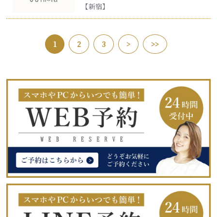
【新宿】
1
2
3
>
>>