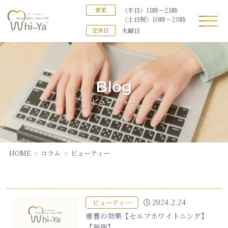
《平日》11時～21時
営業
《土日祝》10時～20時
火曜日
定休日
Blog
ビューティー
HOME
コラム
ビューティー
2024.2.24
ビューティー
重曹の効果【セルフホワイトニング】
【新宿】